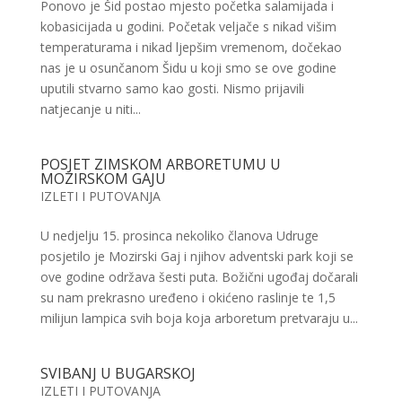
Ponovo je Šid postao mjesto početka salamijada i
kobasicijada u godini. Početak veljače s nikad višim
temperaturama i nikad ljepšim vremenom, dočekao
nas je u osunčanom Šidu u koji smo se ove godine
uputili stvarno samo kao gosti. Nismo prijavili
natjecanje u niti...
POSJET ZIMSKOM ARBORETUMU U
MOZIRSKOM GAJU
IZLETI I PUTOVANJA
U nedjelju 15. prosinca nekoliko članova Udruge
posjetilo je Mozirski Gaj i njihov adventski park koji se
ove godine održava šesti puta. Božični ugođaj dočarali
su nam prekrasno uređeno i okićeno raslinje te 1,5
milijun lampica svih boja koja arboretum pretvaraju u...
SVIBANJ U BUGARSKOJ
IZLETI I PUTOVANJA