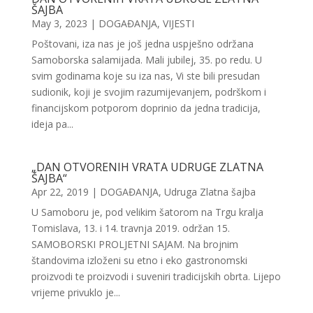
ŠAJBA
May 3, 2023
|
DOGAĐANJA
,
VIJESTI
Poštovani, iza nas je još jedna uspješno održana
Samoborska salamijada. Mali jubilej, 35. po redu. U
svim godinama koje su iza nas, Vi ste bili presudan
sudionik, koji je svojim razumijevanjem, podrškom i
financijskom potporom doprinio da jedna tradicija,
ideja pa...
„DAN OTVORENIH VRATA UDRUGE ZLATNA
ŠAJBA“
Apr 22, 2019
|
DOGAĐANJA
,
Udruga Zlatna šajba
U Samoboru je, pod velikim šatorom na Trgu kralja
Tomislava, 13. i 14. travnja 2019. održan 15.
SAMOBORSKI PROLJETNI SAJAM. Na brojnim
štandovima izloženi su etno i eko gastronomski
proizvodi te proizvodi i suveniri tradicijskih obrta. Lijepo
vrijeme privuklo je...