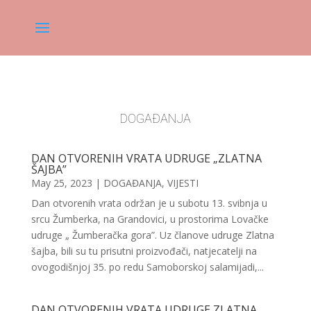
DOGAĐANJA
DAN OTVORENIH VRATA UDRUGE „ZLATNA
ŠAJBA”
May 25, 2023
|
DOGAĐANJA
,
VIJESTI
Dan otvorenih vrata održan je u subotu 13. svibnja u
srcu Žumberka, na Grandovici, u prostorima Lovačke
udruge „ Žumberačka gora”. Uz članove udruge Zlatna
šajba, bili su tu prisutni proizvođači, natjecatelji na
ovogodišnjoj 35. po redu Samoborskoj salamijadi,...
DAN OTVORENIH VRATA UDRUGE ZLATNA