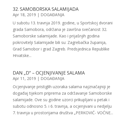
32. SAMOBORSKA SALAMIJADA
Apr 18, 2019
|
DOGAĐANJA
U subotu 13. travnja 2019. godine, u Sportskoj dvorani
grada Samobora, održana je završna svečanost 32.
Samoborske salamijade. Kao i prijašnjih godina
pokrovitelji Salamijade bili su: Zagrebačka županija,
Grad Samobor i grad Zagreb. Predsjednica Republike
Hrvatske...
DAN „D“ – OCJENJIVANJE SALAMA
Apr 11, 2019
|
DOGAĐANJA
Ocjenjivanje pristiglih uzoraka salama najznačajniji je
događaj tijekom priprema za održavanje Samoborske
salamijade. Ove su godine uzorci prikupljani u petak i
subotu odnosno 5. i 6. travnja, a ocjenjivani u nedjelju
7. travnja u prostorijama društva „PERKOVIĆ- VOĆNE...