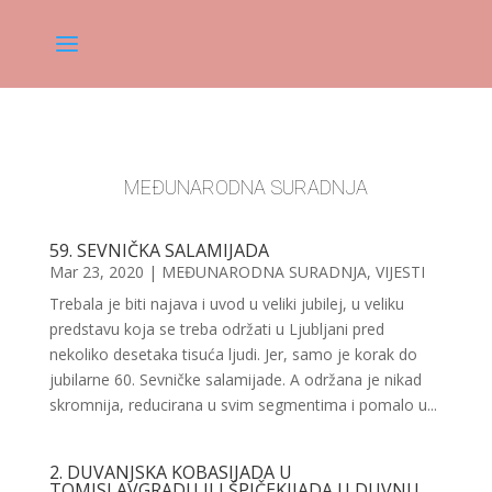
MEĐUNARODNA SURADNJA
59. SEVNIČKA SALAMIJADA
Mar 23, 2020
|
MEĐUNARODNA SURADNJA
,
VIJESTI
Trebala je biti najava i uvod u veliki jubilej, u veliku
predstavu koja se treba održati u Ljubljani pred
nekoliko desetaka tisuća ljudi. Jer, samo je korak do
jubilarne 60. Sevničke salamijade. A održana je nikad
skromnija, reducirana u svim segmentima i pomalo u...
2. DUVANJSKA KOBASIJADA U
TOMISLAVGRADU ILI ŠPIČEKIJADA U DUVNU