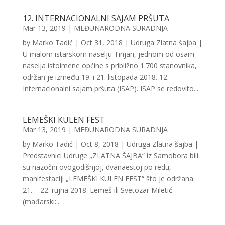
12. INTERNACIONALNI SAJAM PRŠUTA
Mar 13, 2019
|
MEĐUNARODNA SURADNJA
by Marko Tadić | Oct 31, 2018 | Udruga Zlatna šajba |
U malom istarskom naselju Tinjan, jednom od osam
naselja istoimene općine s približno 1.700 stanovnika,
održan je između 19. i 21. listopada 2018. 12.
Internacionalni sajam pršuta (ISAP). ISAP se redovito...
LEMEŠKI KULEN FEST
Mar 13, 2019
|
MEĐUNARODNA SURADNJA
by Marko Tadić | Oct 8, 2018 | Udruga Zlatna šajba |
Predstavnici Udruge „ZLATNA ŠAJBA“ iz Samobora bili
su nazočni ovogodišnjoj, dvanaestoj po redu,
manifestaciji „LEMEŠKI KULEN FEST“ što je održana
21. – 22. rujna 2018. Lemeš ili Svetozar Miletić
(mađarski:...