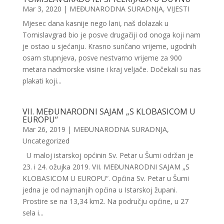
Mar 3, 2020
|
MEĐUNARODNA SURADNJA
,
VIJESTI
Mjesec dana kasnije nego lani, naš dolazak u
Tomislavgrad bio je posve drugačiji od onoga koji nam
je ostao u sjećanju. Krasno sunčano vrijeme, ugodnih
osam stupnjeva, posve nestvarno vrijeme za 900
metara nadmorske visine i kraj veljače. Dočekali su nas
plakati koji...
VII. MEĐUNARODNI SAJAM „S KLOBASICOM U
EUROPU“
Mar 26, 2019
|
MEĐUNARODNA SURADNJA
,
Uncategorized
U maloj istarskoj općinin Sv. Petar u Šumi održan je
23. i 24. ožujka 2019. VII. MEĐUNARODNI SAJAM „S
KLOBASICOM U EUROPU“. Općina Sv. Petar u Šumi
jedna je od najmanjih općina u Istarskoj župani.
Prostire se na 13,34 km2. Na području općine, u 27
sela i...