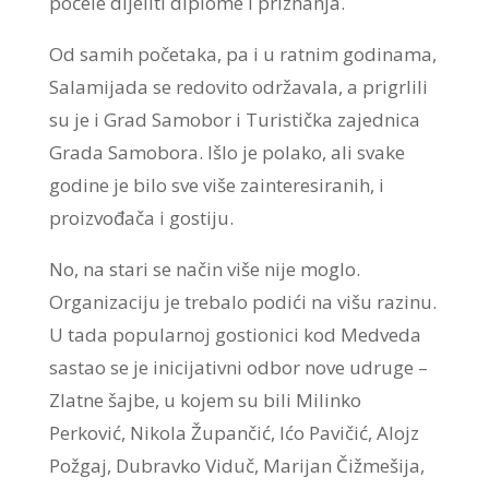
počele dijeliti diplome i priznanja.
Od samih početaka, pa i u ratnim godinama,
Salamijada se redovito održavala, a prigrlili
su je i Grad Samobor i Turistička zajednica
Grada Samobora. Išlo je polako, ali svake
godine je bilo sve više zainteresiranih, i
proizvođača i gostiju.
No, na stari se način više nije moglo.
Organizaciju je trebalo podići na višu razinu.
U tada popularnoj gostionici kod Medveda
sastao se je inicijativni odbor nove udruge –
Zlatne šajbe, u kojem su bili Milinko
Perković, Nikola Župančić, Ićo Pavičić, Alojz
Požgaj, Dubravko Viduč, Marijan Čižmešija,