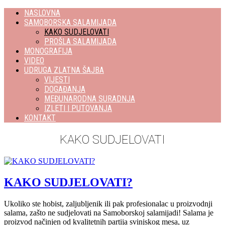
NASLOVNA
SAMOBORSKA SALAMIJADA
KAKO SUDJELOVATI
PROŠLA SALAMIJADA
MONOGRAFIJA
VIDEO
UDRUGA ZLATNA ŠAJBA
VIJESTI
DOGAĐANJA
MEĐUNARODNA SURADNJA
IZLETI I PUTOVANJA
KONTAKT
KAKO SUDJELOVATI
KAKO SUDJELOVATI?
Ukoliko ste hobist, zaljubljenik ili pak profesionalac u proizvodnji
salama, zašto ne sudjelovati na Samoborskoj salamijadi! Salama je
proizvod načinjen od kvalitetnih partija svinjskog mesa, uz