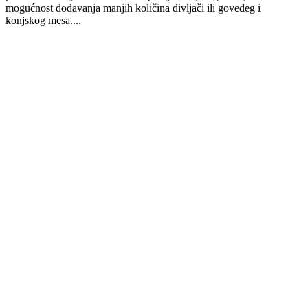
mogućnost dodavanja manjih količina divljači ili goveđeg i
konjskog mesa....