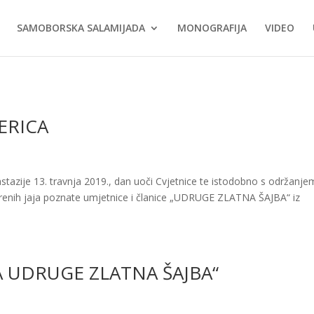
SAMOBORSKA SALAMIJADA
MONOGRAFIJA
VIDEO
BERICA
azije 13. travnja 2019., dan uoči Cvjetnice te istodobno s održanje
renih jaja poznate umjetnice i članice „UDRUGE ZLATNA ŠAJBA“ iz
 UDRUGE ZLATNA ŠAJBA“