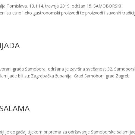
lja Tomislava, 13. i 14. travnja 2019. održan 15. SAMOBORSKI
su etno i eko gastronomski proizvodi te proizvodi i suveniri tradici
IJADA
 dvorani grada Samobora, održana je završna svečanost 32. Samobors
Salamijade bili su: Zagrebačka županija, Grad Samobor i grad Zagreb.
 SALAMA
jniji je događaj tijekom priprema za održavanje Samoborske salamija