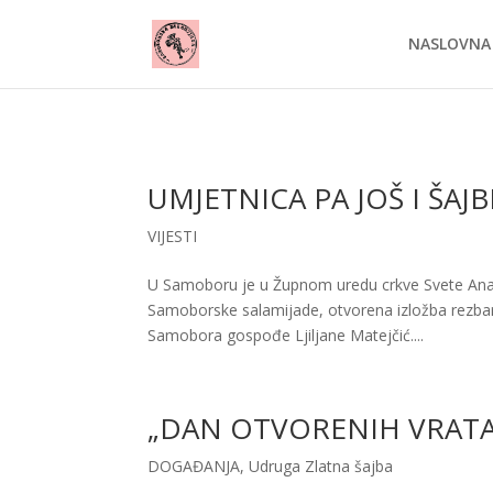
NASLOVNA
UMJETNICA PA JOŠ I ŠAJ
VIJESTI
U Samoboru je u Župnom uredu crkve Svete Anast
Samoborske salamijade, otvorena izložba rezba
Samobora gospođe Ljiljane Matejčić....
„DAN OTVORENIH VRATA
DOGAĐANJA
,
Udruga Zlatna šajba