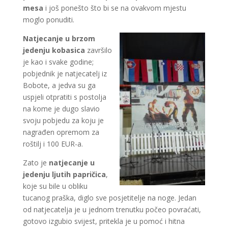
mesa
i još ponešto što bi se na ovakvom mjestu
moglo ponuditi.
Natjecanje u brzom
jedenju kobasica
završilo
je kao i svake godine;
pobjednik je natjecatelj iz
Bobote, a jedva su ga
uspjeli otpratiti s postolja
na kome je dugo slavio
svoju pobjedu za koju je
nagrađen opremom za
roštilj i 100 EUR-a.
Zato je
natjecanje u
jedenju ljutih papričica
,
koje su bile u obliku
tucanog praška, diglo sve posjetitelje na noge. Jedan
od natjecatelja je u jednom trenutku počeo povraćati,
gotovo izgubio svijest, pritekla je u pomoć i hitna