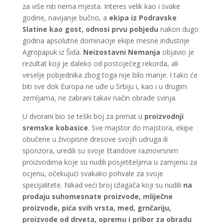
za više niti nema mjesta. Interes velik kao i svake
godine, navijanje bučno, a
ekipa iz Podravske
Slatine kao gost, odnosi prvu pobjedu
nakon dugo
godina apsolutne dominacije ekipe mesne industrije
Agropapuk iz Šida.
Neizostavni Nemanja
objavio je
rezultat koji je daleko od postojećeg rekorda, ali
veselje pobjednika zbog toga nije bilo manje. I tako će
biti sve dok Europa ne uđe u Srbiju i, kao i u drugim
zemljama, ne zabrani takav način obrade svinja.
U dvorani bio se teški boj za primat u
proizvodnji
sremske kobasice
. Sve majstor do majstora, ekipe
obučene u živopisne dresove svojih udruga ili
sponzora, uredili su svoje štandove raznovrsnim
proizvodima koje su nudili posjetiteljima u zamjenu za
ocjenu, očekujući svakako pohvale za svoje
specijalitete. Nikad veći broj izlagača koji su nudili
na
prodaju suhomesnate proizvode, mliječne
proizvode, pića svih vrsta, med, grnčariju,
proizvode od drveta, opremu i pribor za obradu