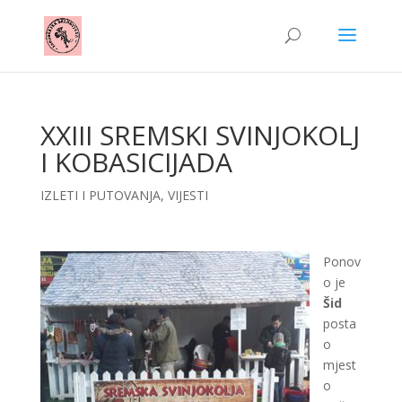
XXIII SREMSKI SVINJOKOLJ
I KOBASICIJADA
IZLETI I PUTOVANJA
,
VIJESTI
Ponov
o je
Šid
posta
o
mjest
o