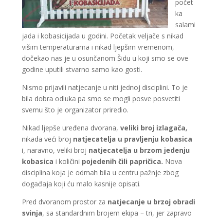
počet
ka
salami
jada i kobasicijada u godini. Početak veljače s nikad
višim temperaturama i nikad ljepšim vremenom,
dočekao nas je u osunčanom Šidu u koji smo se ove
godine uputili stvarno samo kao gosti.
Nismo prijavili natjecanje u niti jednoj disciplini. To je
bila dobra odluka pa smo se mogli posve posvetiti
svemu što je organizator priredio.
Nikad ljepše uređena dvorana,
veliki broj izlagača,
nikada veći broj
natjecatelja u pravljenju kobasica
i, naravno, veliki broj
natjecatelja u
brzom jedenju
kobasica
i količini
pojedenih čili papričica.
Nova
disciplina koja je odmah bila u centru pažnje zbog
događaja koji ću malo kasnije opisati.
Pred dvoranom prostor za
natjecanje u brzoj obradi
svinja
, sa standardnim brojem ekipa – tri, jer zapravo