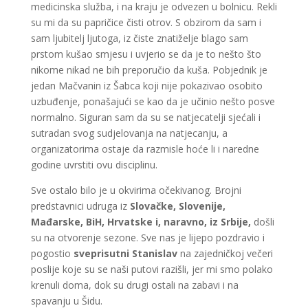
medicinska služba, i na kraju je odvezen u bolnicu. Rekli
su mi da su papričice čisti otrov. S obzirom da sam i
sam ljubitelj ljutoga, iz čiste znatiželje blago sam
prstom kušao smjesu i uvjerio se da je to nešto što
nikome nikad ne bih preporučio da kuša. Pobjednik je
jedan Mačvanin iz Šabca koji nije pokazivao osobito
uzbuđenje, ponašajući se kao da je učinio nešto posve
normalno. Siguran sam da su se natjecatelji sjećali i
sutradan svog sudjelovanja na natjecanju, a
organizatorima ostaje da razmisle hoće li i naredne
godine uvrstiti ovu disciplinu.
Sve ostalo bilo je u okvirima očekivanog. Brojni
predstavnici udruga iz
Slovačke, Slovenije,
Mađarske, BiH, Hrvatske i, naravno, iz Srbije,
došli
su na otvorenje sezone. Sve nas je lijepo pozdravio i
pogostio
sveprisutni Stanislav
na zajedničkoj večeri
poslije koje su se naši putovi razišli, jer mi smo polako
krenuli doma, dok su drugi ostali na zabavi i na
spavanju u Šidu.